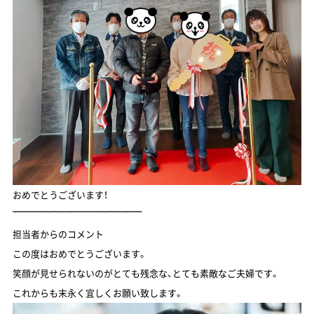
おめでとうございます！
῀῀῀῀῀῀῀῀῀῀῀῀῀῀῀῀῀῀῀῀῀῀῀῀῀῀῀῀῀῀῀῀῀῀῀῀῀῀῀῀῀῀῀῀῀῀
担当者からのコメント
この度はおめでとうございます。
笑顔が見せられないのがとても残念な、とても素敵なご夫婦です。
これからも末永く宜しくお願い致します。