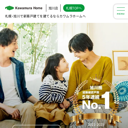
旭川店
札幌TOPへ
MENU
札幌・旭川で新築戸建てを建てるならカワムラホームへ