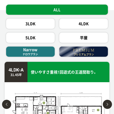
ALL
3LDK
4LDK
5LDK
平屋
Narrow
ナロウプラン
プレミアムプラン
4LDK-A
使いやすさ重視！回遊式の王道間取り。
31.45坪