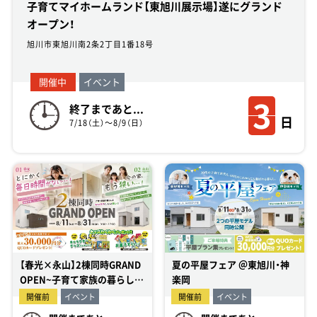
子育てマイホームランド【東旭川展示場】遂にグランド
オープン！
旭川市東旭川南2条2丁目1番18号
開催中
イベント
3
終了まであと...
日
7/18（土）～8/9（日）
【春光×永山】2棟同時GRAND
夏の平屋フェア ＠東旭川・神
OPEN~子育て家族の暮らしを
楽岡
ラクに、楽しくする家~
開催前
イベント
開催前
イベント