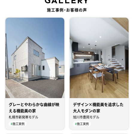
GALLERY
施工事例・お客様の声
グレーとやわらかな曲線が映
デザイン×機能美を追求した
える機能美の家
大人モダンの家
札幌市新発寒モデル
旭川市豊岡モデル
#
施工実例
#
施工実例