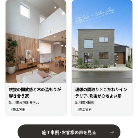
吹抜の開放感と木の温もりが
理想の間取り×こだわりイン
響き合う家
テリア、吹抜が心地よい家
旭川市東旭川モデル
旭川市H様邸
#
施工実例
#
施工実例
施工事例・お客様の声を見る