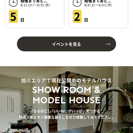
開催まであと...
開催まであと...
8/11（火）～8/31（月）
8/8（土）～8/31（月）
5
2
日
日
イベントを見る
旭川エリアで現在公開中のモデルハウス
SHOW ROOM &
MODEL HOUSE
「なるほど！」「いいね！」がいっぱい見つかる”
快適×省エネ×健康な暮らしをぜひ体験してみてください。