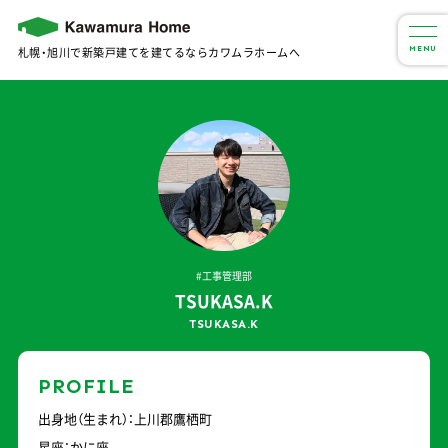
札幌・旭川で新築戸建てを建てるならカワムラホームへ
MENU
#工事管理部
TSUKASA.K
TSUKASA.K
PROFILE
出身地（生まれ）：上川郡鷹栖町
星座：かに座